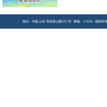
地址：中国·山东·菏泽泰山路5025号 邮编：274000 版权所有 © 菏泽