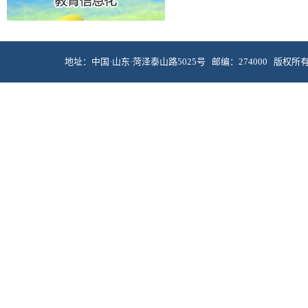
地址：中国·山东·菏泽泰山路5025号 邮编：274000 版权所有 © 菏泽