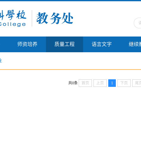
务
师资培养
质量工程
语言文字
继续
业
共0条
首页
上页
1
下页
尾