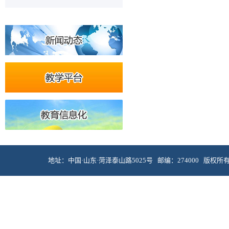
地址：中国·山东·菏泽泰山路5025号 邮编：274000 版权所有 © 菏泽